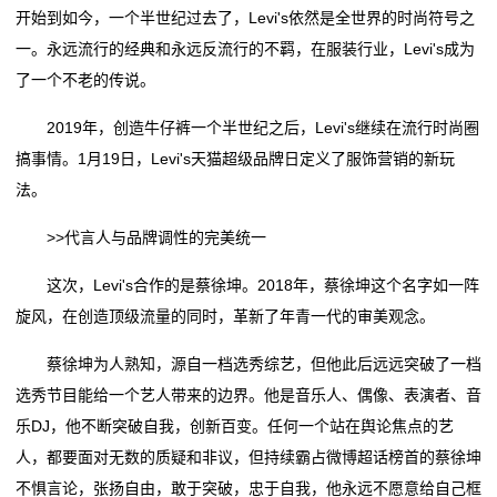
新
开始到如今，一个半世纪过去了，Levi's依然是全世界的时尚符号之
津城警事 | 东城派出所：女子逛服装店起贪心 “顺手牵
服装产业 ?
一。永远流行的经典和永远反流行的不羁，在服装行业，Levi's成为
闻
羊”盗窃大衣
打造纺织服装产业新高度，第三届潮汕服博会圆满落幕
了一个不老的传说。
陕西服装工程学院：多措并举构建“大思政课”育人格局
津城警事 | 东城派出所：女子逛服装店起贪心 “顺手牵
动
《庆阳剪纸》服装走秀
羊”盗窃大衣
2019年，创造牛仔裤一个半世纪之后，Levi's继续在流行时尚圈
态
很多帅哥美女爱穿！网红服装品牌，要被卖了……
陕西服装工程学院：多措并举构建“大思政课”育人格局
搞事情。1月19日，Levi's天猫超级品牌日定义了服饰营销的新玩
《庆阳剪纸》服装走秀
法。
公
很多帅哥美女爱穿！网红服装品牌，要被卖了……
>>代言人与品牌调性的完美统一
司
动
这次，Levi's合作的是蔡徐坤。2018年，蔡徐坤这个名字如一阵
旋风，在创造顶级流量的同时，革新了年青一代的审美观念。
态
蔡徐坤为人熟知，源自一档选秀综艺，但他此后远远突破了一档
行
选秀节目能给一个艺人带来的边界。他是音乐人、偶像、表演者、音
乐DJ，他不断突破自我，创新百变。任何一个站在舆论焦点的艺
业
人，都要面对无数的质疑和非议，但持续霸占微博超话榜首的蔡徐坤
动
不惧言论，张扬自由，敢于突破，忠于自我，他永远不愿意给自己框