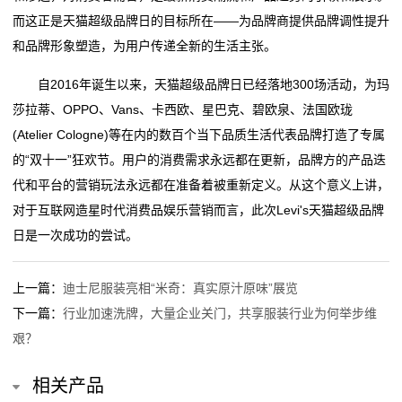
而这正是天猫超级品牌日的目标所在——为品牌商提供品牌调性提升
和品牌形象塑造，为用户传递全新的生活主张。
自2016年诞生以来，天猫超级品牌日已经落地300场活动，为玛
莎拉蒂、OPPO、Vans、卡西欧、星巴克、碧欧泉、法国欧珑
(Atelier Cologne)等在内的数百个当下品质生活代表品牌打造了专属
的“双十一”狂欢节。用户的消费需求永远都在更新，品牌方的产品迭
代和平台的营销玩法永远都在准备着被重新定义。从这个意义上讲，
对于互联网造星时代消费品娱乐营销而言，此次Levi's天猫超级品牌
日是一次成功的尝试。
上一篇：
迪士尼服装亮相“米奇：真实原汁原味”展览
下一篇：
行业加速洗牌，大量企业关门，共享服装行业为何举步维
艰？
相关产品