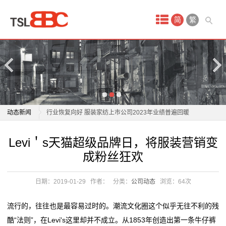
首
简
繁
页
产
品
中
京南崛起服装时尚新城
动态新闻
行业恢复向好 服装家纺上市公司2023年业绩普遍回暖
心
2024年全国纺织服装产业园区工作会议暨园区数字化转
京南崛起服装时尚新城
Levi＇s天猫超级品牌日，将服装营销变
服
型升级发展论坛在灌云召
行业恢复向好 服装家纺上市公司2023年业绩普遍回暖
成粉丝狂欢
纺织服装产业与地区强市差距较大 都昌县委书记如何发
2024年全国纺织服装产业园区工作会议暨园区数字化转
装
力追赶？
型升级发展论坛在灌云召
日期：2019-01-29
作者：
分类：
公司动态
浏览：
64次
衣
从数字洼地到新质生产力 新链主 SHEIN 如何助力改造
纺织服装产业与地区强市差距较大 都昌县委书记如何发
服装产业 ?
力追赶？
帽
流行的，往往也是最容易过时的。潮流文化圈这个似乎无往不利的残
打造纺织服装产业新高度，第三届潮汕服博会圆满落幕
从数字洼地到新质生产力 新链主 SHEIN 如何助力改造
酷“法则”，在Levi's这里却并不成立。从1853年创造出第一条牛仔裤