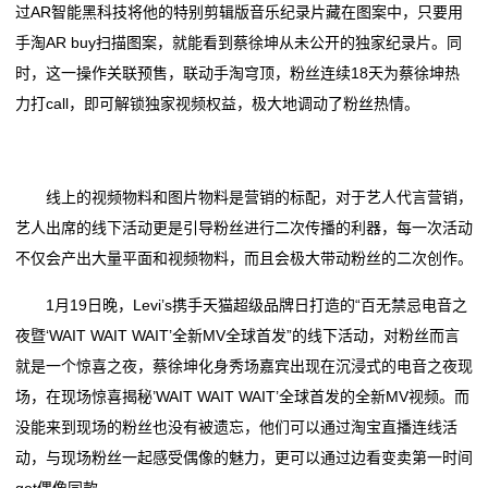
过AR智能黑科技将他的特别剪辑版音乐纪录片藏在图案中，只要用
手淘AR buy扫描图案，就能看到蔡徐坤从未公开的独家纪录片。同
留
时，这一操作关联预售，联动手淘穹顶，粉丝连续18天为蔡徐坤热
言
力打call，即可解锁独家视频权益，极大地调动了粉丝热情。
我
的
线上的视频物料和图片物料是营销的标配，对于艺人代言营销，
艺人出席的线下活动更是引导粉丝进行二次传播的利器，每一次活动
服
不仅会产出大量平面和视频物料，而且会极大带动粉丝的二次创作。
务
1月19日晚，Levi’s携手天猫超级品牌日打造的“百无禁忌电音之
夜暨‘WAIT WAIT WAIT’全新MV全球首发”的线下活动，对粉丝而言
就是一个惊喜之夜，蔡徐坤化身秀场嘉宾出现在沉浸式的电音之夜现
场，在现场惊喜揭秘’WAIT WAIT WAIT’全球首发的全新MV视频。而
没能来到现场的粉丝也没有被遗忘，他们可以通过淘宝直播连线活
动，与现场粉丝一起感受偶像的魅力，更可以通过边看变卖第一时间
get偶像同款。