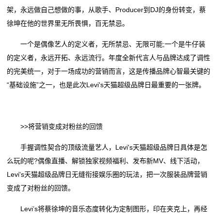
架，永远做自己想做的事，从歌手、Producer到DJ的身份转变，蔡
态
徐坤在他的世界里无所畏惧，百无禁忌。
联
一个是偶像艺人的定义者，无所禁忌、无限可能;一个是牛仔装
系
的定义者，永远开拓、永远流行。年度全新代言人与品牌达成了调性
的完美统一，对于一场成功的营销而言，这是传播品牌心智最关键的
我
“基础设施”之一，也是此次Levi's天猫超级品牌日最重要的一张牌。
们
关
>>将营销变成对粉丝的回馈
于
手握调性契合的顶级流量艺人，Levi's天猫超级品牌日具体是怎
我
么玩的呢?偶像直播、解锁独家视频福利、发布新MV、线下活动，
Levi's天猫超级品牌日无缝衔接娱乐圈的玩法，把一次服装品牌营销
们
变成了对粉丝的回馈。
在
Levi’s将蔡徐坤的音乐态度转化为定制图形，印在夹克上，再经
线