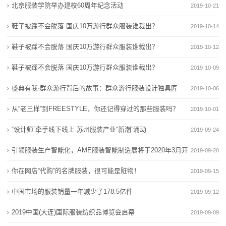
新
北京服装学院举办建校60周年纪念活动
2019-10-21
与法“童”行——兰州市110余名中小学生“零距离”走进法
2026“童行北京”儿童友好主题线路发布 从1米高度看北
闻
院
京
鞋子被踩不会脱落 国庆10万游行群众服装谁裁出？
2019-10-14
“医”路共成长·健康伴“童”行|温州市儿童观察团开展
与法“童”行——兰州市110余名中小学生“零距离”走进法
动
鞋子被踩不会脱落 国庆10万游行群众服装谁裁出？
2019-10-12
“5·15”国际家庭日
院
态
鞋子被踩不会脱落 国庆10万游行群众服装谁裁出？
小手变废为宝，垃圾分类“童”行
“医”路共成长·健康伴“童”行|温州市儿童观察团开展
2019-10-09
中国童书亮相第63届博洛尼亚国际童书展
“5·15”国际家庭日
公
盛典有我·群众游行背后的故事：群众游行服装设计独具匠
2019-10-06
小手变废为宝，垃圾分类“童”行
司
心
从“老三样”到FREESTYLE，你还记得穿过的那些服装吗？
2019-10-01
中国童书亮相第63届博洛尼亚国际童书展
动
“设计师”牵手线下线上 苏州服装产业“新潮”涌动
2019-09-24
引领服装生产智能化，AME服装智能制造展将于2020年3月开
态
2019-09-20
幕
你在网店“代购”的名牌服装，很可能是赃物！
2019-09-15
行
中国市场的服装销量一年减少了178.5亿件
2019-09-12
业
2019中国(大连)国际服装纺织品博览会启幕
2019-09-09
动