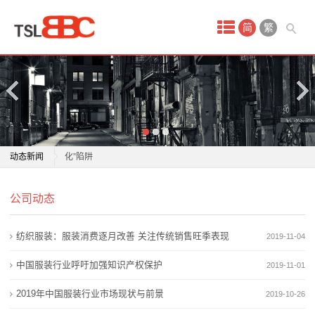
首
简
繁
页
产
品
中
零时差｜威胁论披上童趣外衣，警惕日本右翼编织“童
动态新闻
化”陷阱
心
北京丰台“反诈童盟官”志愿队伍织密全民反诈防护网
零时差｜威胁论披上童趣外衣，警惕日本右翼编织“童
服
公司动态
痛心！童某已确认离世，已排除刑事案件
化”陷阱
河南开封一3岁男童失联超5日，当地通报：在河道内发
北京丰台“反诈童盟官”志愿队伍织密全民反诈防护网
装
纺织服装：服装消费逐月改善 关注传统销售旺季表现
2019-11-04
现一男童尸体，确系走失
痛心！童某已确认离世，已排除刑事案件
衣
与法“童”行 这份儿童节礼物有意义
河南开封一3岁男童失联超5日，当地通报：在河道内发
中国服装行业呼吁加强知识产权保护
2019-11-01
2026“童行北京”儿童友好主题线路发布 从1米高度看北
现一男童尸体，确系走失
帽
2019年中国服装行业市场现状与前景
2019-10-26
京
与法“童”行 这份儿童节礼物有意义