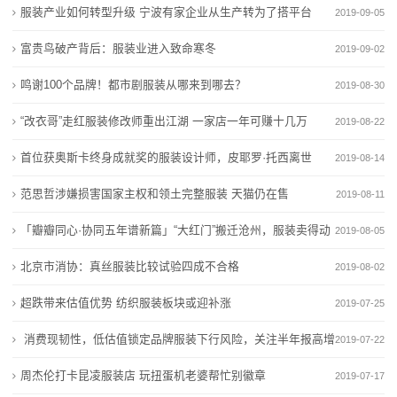
服装产业如何转型升级 宁波有家企业从生产转为了搭平台
2019-09-05
态
富贵鸟破产背后：服装业进入致命寒冬
2019-09-02
联
鸣谢100个品牌！都市剧服装从哪来到哪去？
2019-08-30
系
“改衣哥”走红服装修改师重出江湖 一家店一年可赚十几万
2019-08-22
我
首位获奥斯卡终身成就奖的服装设计师，皮耶罗·托西离世
2019-08-14
们
范思哲涉嫌损害国家主权和领土完整服装 天猫仍在售
2019-08-11
关
「瓣瓣同心·协同五年谱新篇」“大红门”搬迁沧州，服装卖得动
2019-08-05
于
吗？商户们这
北京市消协：真丝服装比较试验四成不合格
2019-08-02
我
超跌带来估值优势 纺织服装板块或迎补涨
2019-07-25
们
消费现韧性，低估值锁定品牌服装下行风险，关注半年报高增
2019-07-22
在
长个股
周杰伦打卡昆凌服装店 玩扭蛋机老婆帮忙别徽章
2019-07-17
线