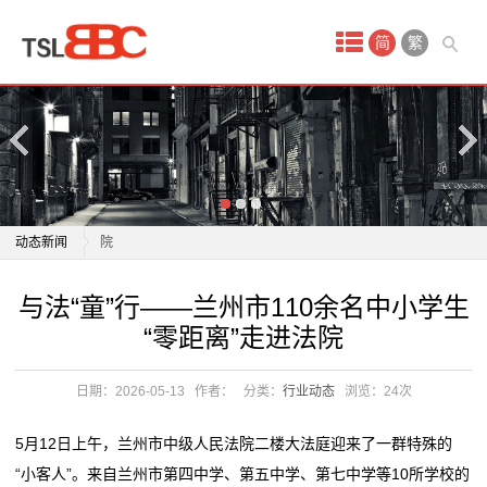
首
简
繁
页
产
品
中
与法“童”行——兰州市110余名中小学生“零距离”走进法
动态新闻
院
心
“医”路共成长·健康伴“童”行|温州市儿童观察团开展
与法“童”行——兰州市110余名中小学生“零距离”走进法
与法“童”行——兰州市110余名中小学生
服
“5·15”国际家庭日
院
“零距离”走进法院
小手变废为宝，垃圾分类“童”行
“医”路共成长·健康伴“童”行|温州市儿童观察团开展
装
中国童书亮相第63届博洛尼亚国际童书展
“5·15”国际家庭日
日期：2026-05-13
作者：
分类：
行业动态
浏览：
24次
衣
AI重构“人货场” 情绪引领新消费 第十六届中国玩具婴童
小手变废为宝，垃圾分类“童”行
产业大会解码行业新
中国童书亮相第63届博洛尼亚国际童书展
帽
5月12日上午，兰州市中级人民法院二楼大法庭迎来了一群特殊的
宝宝的“扁平足”，是病吗？童柔性扁平足的科学认知与
AI重构“人货场” 情绪引领新消费 第十六届中国玩具婴童
“小客人”。来自兰州市第四中学、第五中学、第七中学等10所学校的