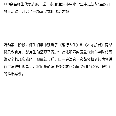
新
110余名师生代表齐聚一堂，参加“兰州市中小学生走进法院”主题开
管理
产业大会解码行业新
放日活动，开启了一场沉浸式的法治之旅。
闻
元宵公益暖医院 爱心家庭伴童行
宝宝的“扁平足”，是病吗？童柔性扁平足的科学认知与
东安县花桥镇妇联：情暖寒假护童心 安全护航伴成长
管理
动
兴山区妇联守护“童”心 安全过寒假
元宵公益暖医院 爱心家庭伴童行
态
深圳市萌智童园科技有限公司成立 注册资本50万人民币
东安县花桥镇妇联：情暖寒假护童心 安全护航伴成长
兴山区妇联守护“童”心 安全过寒假
公
活动第一阶段，师生们集中观看了《缓行人生》和《AI守护者》两部
深圳市萌智童园科技有限公司成立 注册资本50万人民币
警示教育片，影片生动呈现了青少年违法犯罪的沉重代价与AI时代网
司
络安全的现实威胁。观影结束后，民一庭法官王彦茹紧扣影片内容进
动
行了法律知识串讲，将抽象的法律条文转化为同学们听得懂、记得住
的鲜活案例。
态
行
业
动