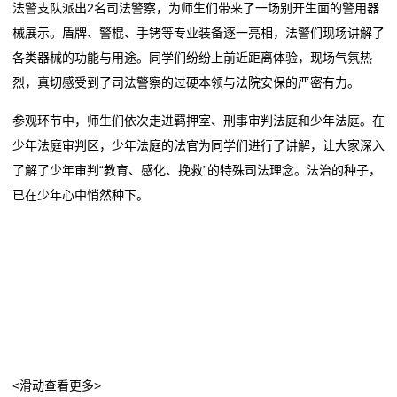
法警支队派出2名司法警察，为师生们带来了一场别开生面的警用器
态
械展示。盾牌、警棍、手铐等专业装备逐一亮相，法警们现场讲解了
联
各类器械的功能与用途。同学们纷纷上前近距离体验，现场气氛热
烈，真切感受到了司法警察的过硬本领与法院安保的严密有力。
系
参观环节中，师生们依次走进羁押室、刑事审判法庭和少年法庭。在
我
少年法庭审判区，少年法庭的法官为同学们进行了讲解，让大家深入
们
了解了少年审判“教育、感化、挽救”的特殊司法理念。法治的种子，
已在少年心中悄然种下。
关
于
我
们
在
<滑动查看更多>
线