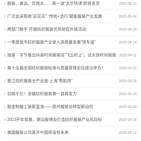
新
服装、食品、饮用水……新一波“太空快递”即将发货
2023-05-10
与法“童”行——兰州市110余名中小学生“零距离”走进法
2026“童行北京”儿童友好主题线路发布 从1米高度看北
闻
院
京
广交会采购商“买买买” “传统+流行”赋能服装产业发展
2023-05-04
“医”路共成长·健康伴“童”行|温州市儿童观察团开展
与法“童”行——兰州市110余名中小学生“零距离”走进法
动
两部门联手 开展纺织服装优供给促升级活动
2023-04-20
“5·15”国际家庭日
院
态
一季度我市纺织服装产业驶入高质量发展“快车道”
小手变废为宝，垃圾分类“童”行
“医”路共成长·健康伴“童”行|温州市儿童观察团开展
2023-04-14
中国童书亮相第63届博洛尼亚国际童书展
“5·15”国际家庭日
公
独家｜字节推出抖音时尚服装店“飞云织上”，试水快时尚服装
2023-04-11
小手变废为宝，垃圾分类“童”行
司
生意
第十五届全国纺织服装标准与质量管理论坛成功举办！
2023-04-02
中国童书亮相第63届博洛尼亚国际童书展
动
晋江纺织服装全产业链 上海“秀肌肉”
2023-03-29
剑指千亿！安徽纺织服装第一县再发力
态
2023-03-24
掘金制服工装新蓝海——泉州服装业转型新动向
2023-03-20
行
2023开年首展，潮汕服博会打造纺织服装产业风向标
2023-03-16
业
美国服装公司离开中国将没有未来
2023-03-12
动