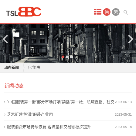
首
简
繁
页
产
品
中
零时差｜威胁论披上童趣外衣，警惕日本右翼编织“童
动态新闻
化”陷阱
心
北京丰台“反诈童盟官”志愿队伍织密全民反诈防护网
零时差｜威胁论披上童趣外衣，警惕日本右翼编织“童
服
新闻动态
痛心！童某已确认离世，已排除刑事案件
化”陷阱
河南开封一3岁男童失联超5日，当地通报：在河道内发
北京丰台“反诈童盟官”志愿队伍织密全民反诈防护网
装
“中国服装第一街”部分市场打响“禁播”第一枪：私域直播、社交
2023-06-13
现一男童尸体，确系走失
痛心！童某已确认离世，已排除刑事案件
衣
与法“童”行 这份儿童节礼物有意义
河南开封一3岁男童失联超5日，当地通报：在河道内发
平台推新品
芝罘新建“智造”服装产业园
2023-05-31
2026“童行北京”儿童友好主题线路发布 从1米高度看北
现一男童尸体，确系走失
帽
服装消费市场持续恢复 客流量和交易额稳步提升
2023-05-18
京
与法“童”行 这份儿童节礼物有意义