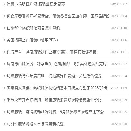
消费市场明显升温 服装业稳步复苏
2023-03-07
态
优衣库春夏将开40家新店：服装零售业回血在即，国际品牌如
2023-03-04
联
何应对良性“内卷
仙桃60个纺织服装项目集中签约
2023-01-10
系
美国将禁止在服装中使用PFAs
2023-01-06
我
造假严重！越南服装制造业要“逃离”，菲律宾敦促承接
2023-01-01
们
济南泺口服装城：稳字当头 逆风扬帆！携手实体经济共克时
2022-12-27
关
艰
纺织服装行业年度策略：拥抱高弹性赛道，关注低估值龙
2022-12-24
于
头
国泰君安证券：纺织服装制造端基本面拐点有望于2023Q2出
2022-11-09
我
现
季节交替开启打折期，潮童服装消费频次降低更重性价比
2022-10-29
们
纺织服装：疫情扰动终端消费，9月服装零售增速环比下滑
2022-10-25
在
功能性服装将迎来市场发展新机遇
2022-10-20
线